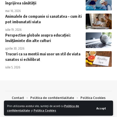
îngrijirea sănătății
mai 16, 2026
Animalele de companie si sanatatea – cum iti
pot imbunatati viata
iulie 19, 2026
Perspective globale asupra educației:
învățăminte din alte culturi
aprilie 30, 2026
Trucuri ca sa mentii mai usor un stil de viata
sanatos si echilibrat
iulie 5, 2026
Contact
Politica de confidentialitate
Politica Cookies
Prin utilizarea acestui site, sunteți de acord cu
Politica de
TeraMedia © 2024.
Creare Magazin Online
si
Optimizare SEO
Accept
confidențialitate
și
Politica Cookies
by
AlphaByte