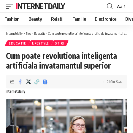
INTERNETDAILY
Aa
Font
Resizer
Fashion
Beauty
Relatii
Familie
Electronice
Div
Internetdaily
>
Blog
>
Educatie
>
Cum poate revolutiona inteligenta artificiala invatamantul superior
EDUCATIE
LIFESTYLE
STIRI
Cum poate revolutiona inteligenta
artificiala invatamantul superior
5 Min Read
Internetdaily