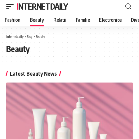
INTERNETDAILY
Fashion
Beauty
Relatii
Familie
Electronice
Div
Internetdaily
>
Blog
>
Beauty
Beauty
Latest Beauty News