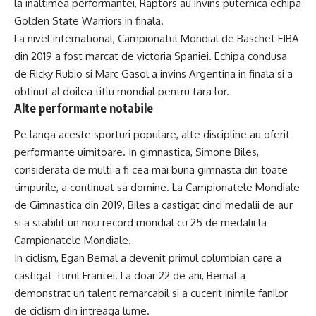
la inaltimea performantei, Raptors au invins puternica echipa
Golden State Warriors in finala.
La nivel international, Campionatul Mondial de Baschet FIBA
din 2019 a fost marcat de victoria Spaniei. Echipa condusa
de Ricky Rubio si Marc Gasol a invins Argentina in finala si a
obtinut al doilea titlu mondial pentru tara lor.
Alte performante notabile
Pe langa aceste sporturi populare, alte discipline au oferit
performante uimitoare. In gimnastica, Simone Biles,
considerata de multi a fi cea mai buna gimnasta din toate
timpurile, a continuat sa domine. La Campionatele Mondiale
de Gimnastica din 2019, Biles a castigat cinci medalii de aur
si a stabilit un nou record mondial cu 25 de medalii la
Campionatele Mondiale.
In ciclism, Egan Bernal a devenit primul columbian care a
castigat Turul Frantei. La doar 22 de ani, Bernal a
demonstrat un talent remarcabil si a cucerit inimile fanilor
de ciclism din intreaga lume.