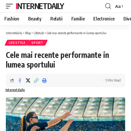
INTERNETDAILY
Aa
Font
Resizer
Fashion
Beauty
Relatii
Familie
Electronice
Div
Internetdaily
>
Blog
>
Lifestyle
>
Cele mai recente performante in lumea sportului
LIFESTYLE
SPORT
Cele mai recente performante in
lumea sportului
5 Min Read
Internetdaily