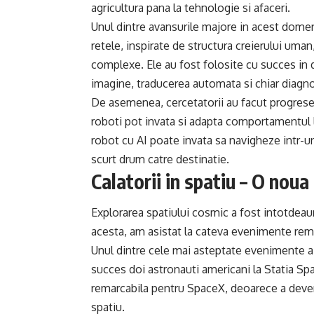
agricultura pana la tehnologie si afaceri.
Unul dintre avansurile majore in acest dome
retele, inspirate de structura creierului uma
complexe. Ele au fost folosite cu succes in 
imagine, traducerea automata si chiar diagn
De asemenea, cercetatorii au facut progrese i
roboti pot invata si adapta comportamentul 
robot cu AI poate invata sa navigheze intr-u
scurt drum catre destinatie.
Calatorii in spatiu – O nou
Explorarea spatiului cosmic a fost intotdeau
acesta, am asistat la cateva evenimente remar
Unul dintre cele mai asteptate evenimente a
succes doi astronauti americani la Statia Spat
remarcabila pentru SpaceX, deoarece a deveni
spatiu.