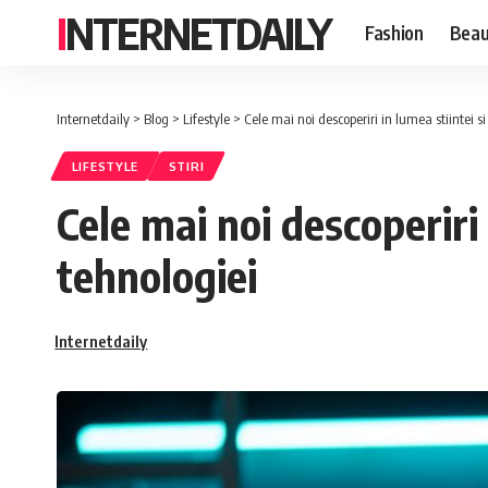
INTERNETDAILY
Fashion
Beau
Internetdaily
>
Blog
>
Lifestyle
>
Cele mai noi descoperiri in lumea stiintei si
LIFESTYLE
STIRI
Cele mai noi descoperiri 
tehnologiei
Internetdaily