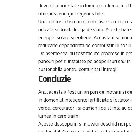
devenit o prioritate in lumea moderna. In ulti
utilizarea energiei regenerabile.
Unul dintre cele mai recente avansuri in ace
ridicata si durata lunga de viata. Aceste bater
energiei solare si eoliene. Aceasta inseamn
reducand dependenta de combustibilii fosili 
De asemenea, au fost facute progrese in dezv
panouri pot fi instalate pe acoperisuri sau in
sustenabila pentru comunitati intregi.
Concluzie
Anul acesta a fost un an plin de inovatii si d
in domeniul inteligentei artificiale si calator
verde, cercetatorii si oamenii de stiinta au 
lumea in care traim.
Aceste descoperiri si inovatii deschid noi pos
sustenabil. Cu toate acestea, este important