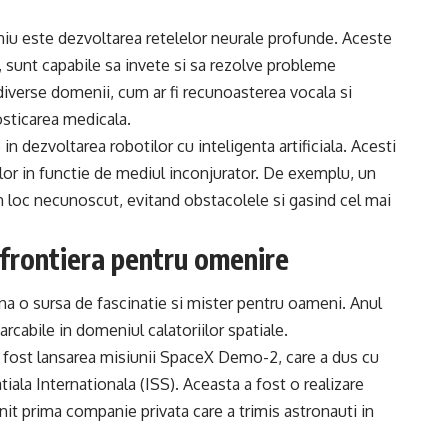
niu este dezvoltarea retelelor neurale profunde. Aceste
n, sunt capabile sa invete si sa rezolve probleme
diverse domenii, cum ar fi recunoasterea vocala si
osticarea medicala.
n dezvoltarea robotilor cu inteligenta artificiala. Acesti
lor in functie de mediul inconjurator. De exemplu, un
n loc necunoscut, evitand obstacolele si gasind cel mai
a frontiera pentru omenire
na o sursa de fascinatie si mister pentru oameni. Anul
cabile in domeniul calatoriilor spatiale.
 fost lansarea misiunii SpaceX Demo-2, care a dus cu
iala Internationala (ISS). Aceasta a fost o realizare
t prima companie privata care a trimis astronauti in