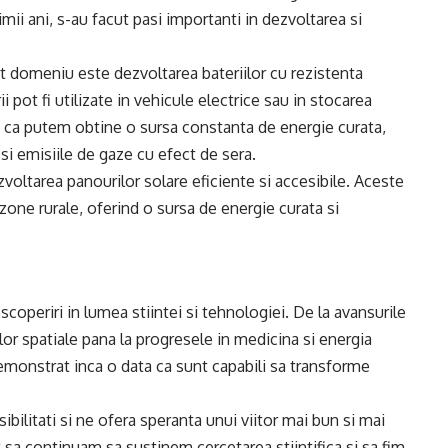
mii ani, s-au facut pasi importanti in dezvoltarea si
st domeniu este dezvoltarea bateriilor cu rezistenta
ii pot fi utilizate in vehicule electrice sau in stocarea
a ca putem obtine o sursa constanta de energie curata,
si emisiile de gaze cu efect de sera.
oltarea panourilor solare eficiente si accesibile. Aceste
 zone rurale, oferind o sursa de energie curata si
escoperiri in lumea stiintei si tehnologiei. De la avansurile
iilor spatiale pana la progresele in medicina si energia
demonstrat inca o data ca sunt capabili sa transforme
ibilitati si ne ofera speranta unui viitor mai bun si mai
 sa continuam sa sustinem cercetarea stiintifica si sa fim