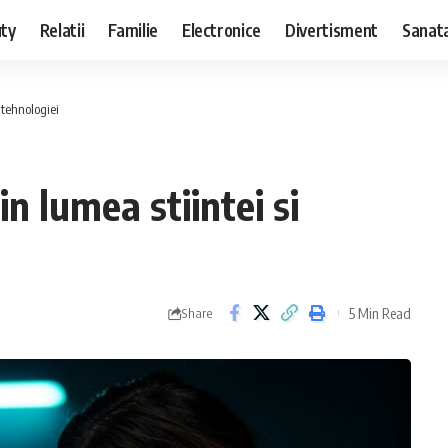
ty
Relatii
Familie
Electronice
Divertisment
Sanat
 tehnologiei
in lumea stiintei si
5 Min Read
Share