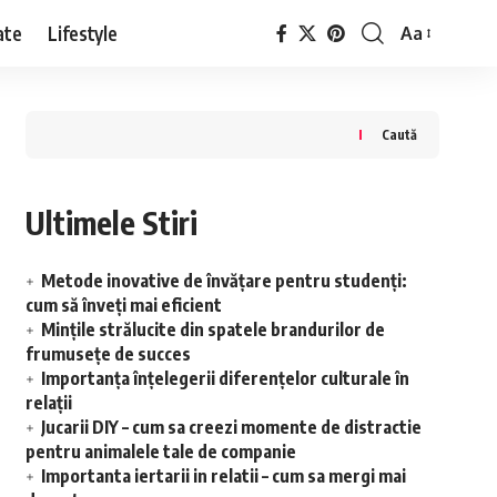
ate
Lifestyle
Aa
Font
Resizer
Caută
Ultimele Stiri
Metode inovative de învățare pentru studenți:
cum să înveți mai eficient
Mințile strălucite din spatele brandurilor de
frumusețe de succes
Importanța înțelegerii diferențelor culturale în
relații
Jucarii DIY – cum sa creezi momente de distractie
pentru animalele tale de companie
Importanta iertarii in relatii – cum sa mergi mai