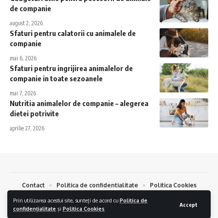
de companie
august 2, 2026
Sfaturi pentru calatorii cu animalele de
companie
mai 6, 2026
Sfaturi pentru ingrijirea animalelor de
companie in toate sezoanele
mai 7, 2026
Nutritia animalelor de companie – alegerea
dietei potrivite
aprilie 27, 2026
Contact
Politica de confidentialitate
Politica Cookies
Prin utilizarea acestui site, sunteți de acord cu
Politica de
TeraMedia © 2024.
Creare Magazin Online
si
Optimizare SEO
Accept
confidențialitate
și
Politica Cookies
by
AlphaByte