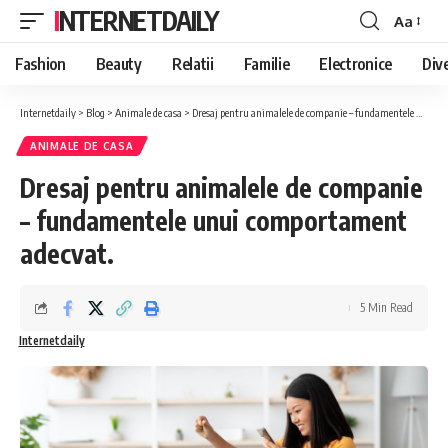
INTERNETDAILY
Aa
Font
Resizer
Fashion
Beauty
Relatii
Familie
Electronice
Div
Internetdaily
>
Blog
>
Animale de casa
>
Dresaj pentru animalele de companie – fundamentele unui comportament adecvat.
ANIMALE DE CASA
Dresaj pentru animalele de companie
– fundamentele unui comportament
adecvat.
5 Min Read
Internetdaily