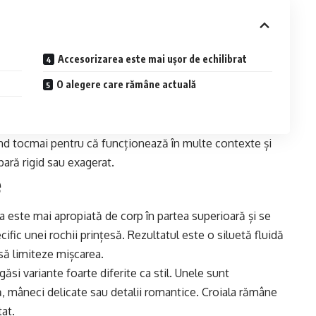
Accesorizarea este mai ușor de echilibrat
O alegere care rămâne actuală
rând tocmai pentru că funcționează în multe contexte și
pară rigid sau exagerat.
e
a este mai apropiată de corp în partea superioară și se
ific unei rochii prințesă. Rezultatul este o siluetă fluidă
să limiteze mișcarea.
 găsi variante foarte diferite ca stil. Unele sunt
ă, mâneci delicate sau detalii romantice. Croiala rămâne
tat.