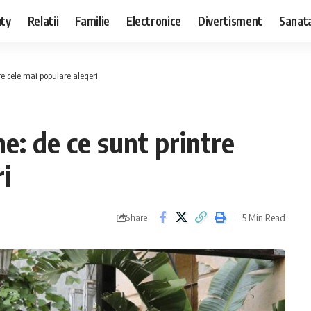
ty
Relatii
Familie
Electronice
Divertisment
Sanat
re cele mai populare alegeri
ne: de ce sunt printre
i
5 Min Read
Share