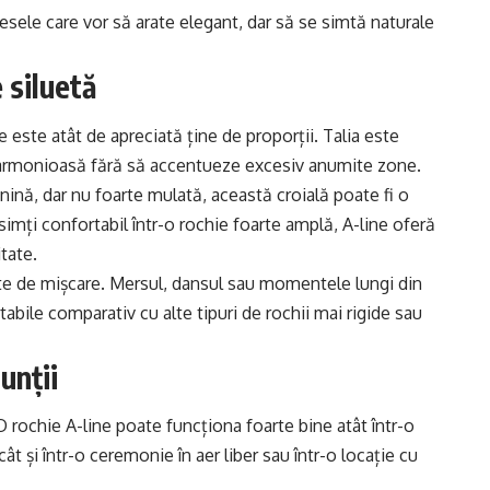
esele care vor să arate elegant, dar să se simtă naturale
 siluetă
 este atât de apreciată ține de proporții. Talia este
ie armonioasă fără să accentueze excesiv anumite zone.
nină, dar nu foarte mulată, această croială poate fi o
 simți confortabil într-o rochie foarte amplă, A-line oferă
itate.
tate de mișcare. Mersul, dansul sau momentele lungi din
abile comparativ cu alte tipuri de rochii mai rigide sau
unții
O rochie A-line poate funcționa foarte bine atât într-o
t și într-o ceremonie în aer liber sau într-o locație cu