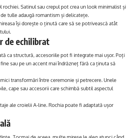
l rochiei. Satinul sau crepul pot crea un look minimalist și
ne de tulle adaugă romantism și delicatețe.
mireasa își dorește o ținută care să se potrivească atât
tului.
 de echilibrat
tă ca structură, accesoriile pot fi integrate mai ușor. Poți
i fine sau pe un accent mai îndrăzneț fără ca ținuta să
mici transformări între ceremonie și petrecere. Unele
le, cape sau accesorii care schimbă subtil aspectul
taje ale croielii A-line. Rochia poate fi adaptată ușor
ală
dințe. Tocmai de aceea, multe mirese le aleg atunci când