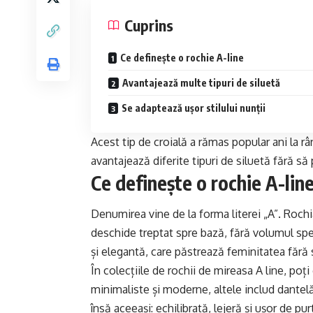
Cuprins
Ce definește o rochie A-line
Avantajează multe tipuri de siluetă
Se adaptează ușor stilului nunții
Acest tip de croială a rămas popular ani la 
avantajează diferite tipuri de siluetă fără să 
Ce definește o rochie A-lin
Denumirea vine de la forma literei „A”. Rochi
deschide treptat spre bază, fără volumul spec
și elegantă, care păstrează feminitatea fără 
În colecțiile de
rochii de mireasa A line
, poți
minimaliste și moderne, altele includ dantel
însă aceeași: echilibrată, lejeră și ușor de pur