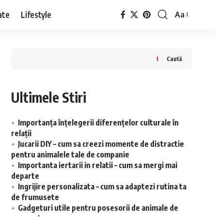
ate
Lifestyle
Aa
Font
Resizer
Caută
Ultimele Stiri
Importanța înțelegerii diferențelor culturale în
relații
Jucarii DIY – cum sa creezi momente de distractie
pentru animalele tale de companie
Importanta iertarii in relatii – cum sa mergi mai
departe
Ingrijire personalizata – cum sa adaptezi rutina ta
de frumusete
Gadgeturi utile pentru posesorii de animale de