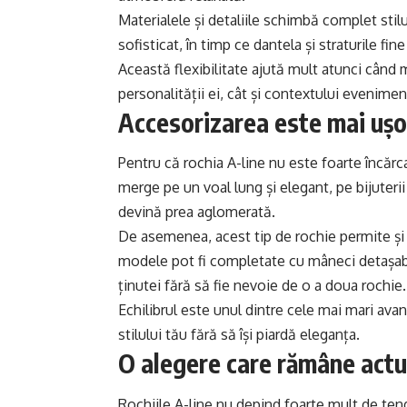
Materialele și detaliile schimbă complet stilu
sofisticat, în timp ce dantela și straturile fi
Această flexibilitate ajută mult atunci când 
personalității ei, cât și contextului evenimen
Accesorizarea este mai ușor
Pentru că rochia A-line nu este foarte încărca
merge pe un voal lung și elegant, pe bijuteri
devină prea aglomerată.
De asemenea, acest tip de rochie permite și 
modele pot fi completate cu mâneci detașabi
ținutei fără să fie nevoie de o a doua rochie.
Echilibrul este unul dintre cele mai mari avan
stilului tău fără să își piardă eleganța.
O alegere care rămâne actu
Rochiile A-line nu depind foarte mult de ten