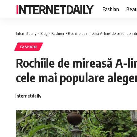
INTERNETDAILY
Fashion
Beau
Internetdaily
>
Blog
>
Fashion
>
Rochiile de mireasă A-line: de ce sunt print
FASHION
Rochiile de mireasă A-li
cele mai populare aleger
Internetdaily