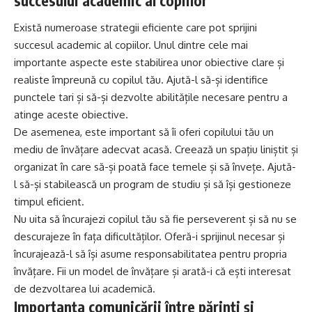
succesului academic al copiilor
Există numeroase strategii eficiente care pot sprijini
succesul academic al copiilor. Unul dintre cele mai
importante aspecte este stabilirea unor obiective clare și
realiste împreună cu copilul tău. Ajută-l să-și identifice
punctele tari și să-și dezvolte abilitățile necesare pentru a
atinge aceste obiective.
De asemenea, este important să îi oferi copilului tău un
mediu de învățare adecvat acasă. Creează un spațiu liniștit și
organizat în care să-și poată face temele și să învețe. Ajută-
l să-și stabilească un program de studiu și să își gestioneze
timpul eficient.
Nu uita să încurajezi copilul tău să fie perseverent și să nu se
descurajeze în fața dificultăților. Oferă-i sprijinul necesar și
încurajează-l să își asume responsabilitatea pentru propria
învățare. Fii un model de învățare și arată-i că ești interesat
de dezvoltarea lui academică.
Importanța comunicării între părinți și