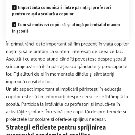
Importanța comunicării între părinți și profesori
pentru reușita școlară a copiilor
Cum să motivezi copiii să-și atingă potențialul maxim
în școală
În primul rând, este important să fim prezenți în viața copiilor
noștri și să le arătăm că suntem interesați de ceea ce fac.
Ascultă-i cu atenție atunci când îți povestesc despre școală
și încurajează-i să îți împărtășească gândurile și preocupările
lor. Fiți alături de ei în momentele dificile și sărbătoriți
împreună reușitele lor.
Un alt aspect important al implicării părintești în educația
copiilor este să fim informatți despre ceea ce se întâmplă la
școală. Participă la întâlnirile cu profesorii și implică-te în
activitățile școlare. Întreabă-i pe copiii tăi despre temele și
proiectele lor școlare și oferă-le sprijinul necesar.
Strategii eficiente pentru sprijinirea