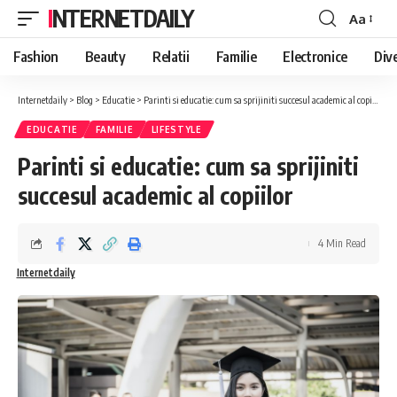
INTERNETDAILY
Aa
Font
Resizer
Fashion
Beauty
Relatii
Familie
Electronice
Div
Internetdaily
>
Blog
>
Educatie
>
Parinti si educatie: cum sa sprijiniti succesul academic al copiilor
EDUCATIE
FAMILIE
LIFESTYLE
Parinti si educatie: cum sa sprijiniti
succesul academic al copiilor
4 Min Read
Internetdaily