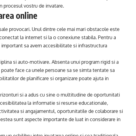
in procesul vostru de invatare.
tarea online
 sale provocari. Unul dintre cele mai mari obstacole este
conectat la internet si la o conexiune stabila. Pentru a
e important sa avem accesibilitate si infrastructura
plina si auto-motivare. Absenta unui program rigid si a
s poate face ca unele persoane sa se simta tentate sa
itatilor de planificare si organizare poate ajuta in
orizonturi si a adus cu sine o multitudine de oportunitati
ccesibilitatea la informatie si resurse educationale,
activitatea si angajamentul, oportunitatile de colaborare si
estea sunt aspecte importante de luat in considerare in
un echilibru intre invatarea online si cea traditionala,