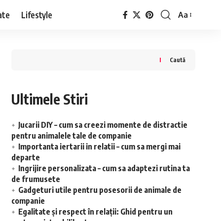
ate
Lifestyle
Aa
Font
Resizer
Caută
Ultimele Stiri
Jucarii DIY – cum sa creezi momente de distractie
pentru animalele tale de companie
Importanta iertarii in relatii – cum sa mergi mai
departe
Ingrijire personalizata – cum sa adaptezi rutina ta
de frumusete
Gadgeturi utile pentru posesorii de animale de
companie
Egalitate și respect în relații: Ghid pentru un