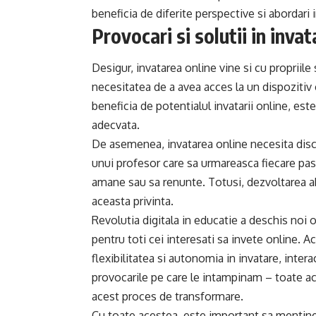
beneficia de diferite perspective si abordari 
Provocari si solutii in inva
Desigur, invatarea online vine si cu propriile
necesitatea de a avea acces la un dispozitiv 
beneficia de potentialul invatarii online, est
adecvata.
De asemenea, invatarea online necesita disci
unui profesor care sa urmareasca fiecare pa
amane sau sa renunte. Totusi, dezvoltarea abil
aceasta privinta.
Revolutia digitala in educatie a deschis noi 
pentru toti cei interesati sa invete online. A
flexibilitatea si autonomia in invatare, inter
provocarile pe care le intampinam – toate ac
acest proces de transformare.
Cu toate acestea, este important sa mentinem 