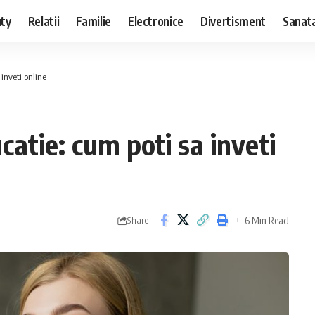
ty
Relatii
Familie
Electronice
Divertisment
Sanat
 inveti online
catie: cum poti sa inveti
6 Min Read
Share