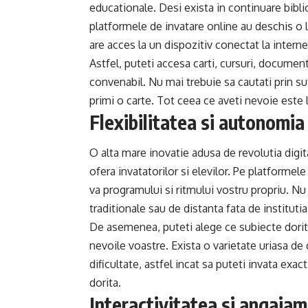
educationale. Desi exista in continuare bibliot
platformele de invatare online au deschis o 
are acces la un dispozitiv conectat la interne
Astfel, puteti accesa carti, cursuri, documen
convenabil. Nu mai trebuie sa cautati prin su
primi o carte. Tot ceea ce aveti nevoie este l
Flexibilitatea si autonomia
O alta mare inovatie adusa de revolutia digit
ofera invatatorilor si elevilor. Pe platformel
va programului si ritmului vostru propriu. Nu m
traditionale sau de distanta fata de instituti
De asemenea, puteti alege ce subiecte doriti s
nevoile voastre. Exista o varietate uriasa de 
dificultate, astfel incat sa puteti invata exac
dorita.
Interactivitatea si angajam