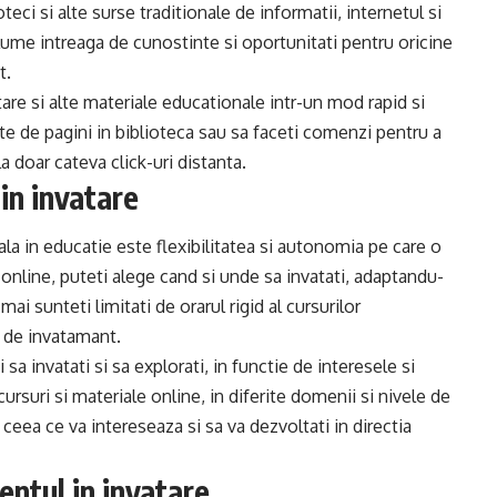
eci si alte surse traditionale de informatii, internetul si
lume intreaga de cunostinte si oportunitati pentru oricine
t.
tare si alte materiale educationale intr-un mod rapid si
te de pagini in biblioteca sau sa faceti comenzi pentru a
a doar cateva click-uri distanta.
 in invatare
ala in educatie este flexibilitatea si autonomia pe care o
e online, puteti alege cand si unde sa invatati, adaptandu-
ai sunteti limitati de orarul rigid al cursurilor
a de invatamant.
a invatati si sa explorati, in functie de interesele si
cursuri si materiale online, in diferite domenii si nivele de
t ceea ce va intereseaza si sa va dezvoltati in directia
entul in invatare