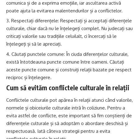
comunica și de a exprima emoțiile, iar ascultarea activă
poate ajuta la evitarea malentendurilor și a conflictelor.
Respectați diferențele: Respectați și acceptați diferențele
culturale, chiar dacă nu le înțelegeți complet. Nu judecați sau
criticați valorile sau tradițiile celuilalt, ci încercați să le
înțelegeți și să le apreciați.
Căutați punctele comune: În ciuda diferențelor culturale,
există întotdeauna puncte comune între oameni. Căutați
aceste puncte comune și construiți relații bazate pe respect
reciproc și înțelegere.
Cum să evităm conflictele culturale în relații
Conflictele culturale pot apărea în relații atunci când valorile,
normele și obiceiurile culturale intră în coliziune. Pentru a
evita astfel de conflicte, este important să fim conștienți de
diferențele culturale și să adoptăm o abordare deschisă și
respectuoasă. Iată câteva strategii pentru a evita
conflictele culturale în relații: