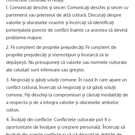
Comunicați deschis și sincer: Comunicați deschis și sincer cu
partenerul sau prietenul de altă cultură. Discutați despre
valorile și obiceiurile voastre și încercați să identificați
potențialele puncte de conflict înainte ca acestea să devină
probleme majore.
Fii conștient de propriile prejudecăți: Fii conștient de
propriile prejudecăți și stereotipuri și încearcă să le
depășești. Nu presupuneți că valorile sau normele culturale
ale celuilalt sunt inferioare sau greșite.
Negociați și găsiți soluții comune: În cazul în care apare un
conflict cultural, încercați să negociați și să găsiți soluții
comune. Fiți deschiși la compromisuri și căutați modalități de
a respecta și de a integra valorile și obiceiurile ambelor
culturi.
Învățați din conflicte: Conflictele culturale pot fi o
oportunitate de învățare și creștere personală. Încercați să
învățați din aceste conflicte și să vă dezvoltați abilități de