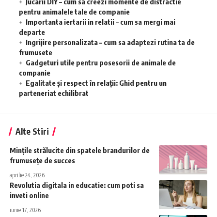
Jucarii DIY – cum sa creezi momente de distractie
pentru animalele tale de companie
Importanta iertarii in relatii – cum sa mergi mai
departe
Ingrijire personalizata – cum sa adaptezi rutina ta de
frumusete
Gadgeturi utile pentru posesorii de animale de
companie
Egalitate și respect în relații: Ghid pentru un
parteneriat echilibrat
Alte Stiri
Mințile strălucite din spatele brandurilor de
frumusețe de succes
aprilie 24, 2026
Revolutia digitala in educatie: cum poti sa
inveti online
iunie 17, 2026