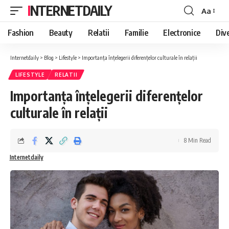
INTERNETDAILY
Aa
Font
Resizer
Fashion
Beauty
Relatii
Familie
Electronice
Div
Internetdaily
>
Blog
>
Lifestyle
>
Importanța înțelegerii diferențelor culturale în relații
LIFESTYLE
RELATII
Importanța înțelegerii diferențelor
culturale în relații
8 Min Read
Internetdaily