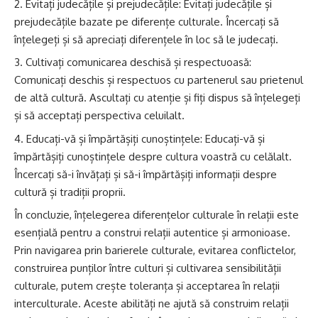
Evitați judecățile și prejudecățile: Evitați judecățile și
prejudecățile bazate pe diferențe culturale. Încercați să
înțelegeți și să apreciați diferențele în loc să le judecați.
Cultivați comunicarea deschisă și respectuoasă:
Comunicați deschis și respectuos cu partenerul sau prietenul
de altă cultură. Ascultați cu atenție și fiți dispus să înțelegeți
și să acceptați perspectiva celuilalt.
Educați-vă și împărtășiți cunoștințele: Educați-vă și
împărtășiți cunoștințele despre cultura voastră cu celălalt.
Încercați să-i învățați și să-i împărtășiți informații despre
cultură și tradiții proprii.
În concluzie, înțelegerea diferențelor culturale în relații este
esențială pentru a construi relații autentice și armonioase.
Prin navigarea prin barierele culturale, evitarea conflictelor,
construirea punților între culturi și cultivarea sensibilității
culturale, putem crește toleranța și acceptarea în relații
interculturale. Aceste abilități ne ajută să construim relații